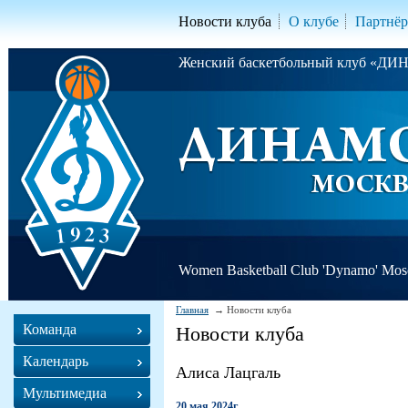
Новости клуба
О клубе
Партнё
Женский баскетбольный клуб «Д
Women Basketball Club 'Dynamo' Mo
Главная
Новости клуба
Команда
Новости клуба
Календарь
Алиса Лацгаль
Мультимедиа
20 мая 2024г.