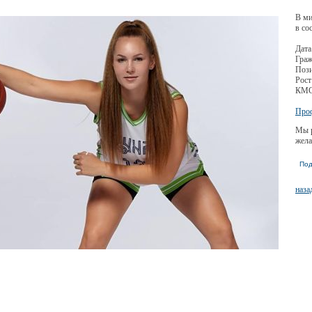
В ми
в со
Дата
Граж
Пози
Рост
КМ
Проф
Мы р
жела
Под
наза