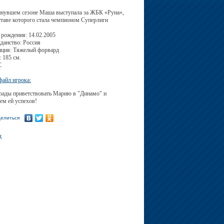
нувшем сезоне Маша выступала за ЖБК «Руна»,
ставе которого стала чемпионом Суперлиги
 рождения: 14.02.2005
данство: Россия
ция: Тяжелый форвард
: 185 см.
С
айл игрока:
ады приветствовать Марию в "Динамо" и
ем ей успехов!
елиться
д