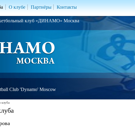
ба
О клубе
Партнёры
Контакты
скетбольный клуб «ДИНАМО» Москва
ball Club 'Dynamo' Moscow
 клуба
клуба
рова