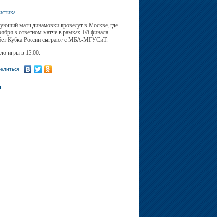
истика
ующий матч динамовки проведут в Москве, где
оября в ответном матче в рамках 1/8 финала
ет Кубка России сыграют с МБА-МГУСиТ.
ло игры в 13:00.
елиться
д