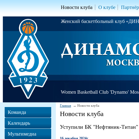
Новости клуба
О клубе
Партнё
Женский баскетбольный клуб «Д
Women Basketball Club 'Dynamo' Mo
Главная
Новости клуба
Команда
Новости клуба
Календарь
Уступили БК "Нефтяник-Титан"
Мультимедиа
16 декабря 2024г.