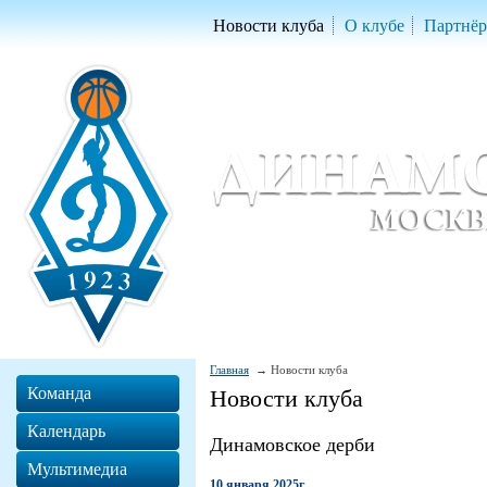
Новости клуба
О клубе
Партнё
Женский баскетбольный клуб «Д
Women Basketball Club 'Dynamo' Mo
Главная
Новости клуба
Команда
Новости клуба
Календарь
Динамовское дерби
Мультимедиа
10 января 2025г.