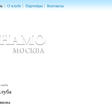
ба
О клубе
Партнёры
Контакты
скетбольный клуб «ДИНАМО» Москва
ball Club 'Dynamo' Moscow
 клуба
клуба
якова