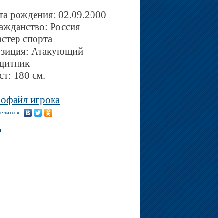
та рождения: 02.09.2000
ажданство: Россия
стер спорта
зиция: Атакующий
щитник
ст: 180 см.
офайл игрока
елиться
д