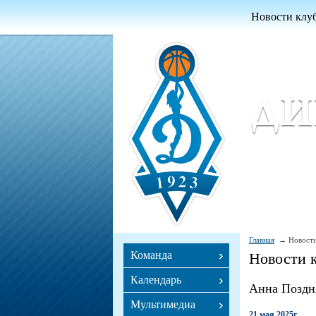
Новости клу
Женский ба
Women Basket
Главная
Новости
Команда
Новости 
Календарь
Анна Поздн
Мультимедиа
21 мая 2025г.