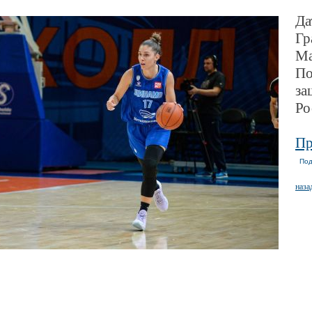
Да
Гр
Ма
По
за
Ро
Пр
Под
наза