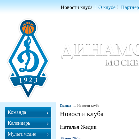
Новости клуба
О клубе
Партнё
Женский баскетбольный клуб «Д
Women Basketball Club 'Dynamo' Mo
Главная
Новости клуба
Команда
Новости клуба
Календарь
Наталья Жедик
Мультимедиа
30 мая 2025г.