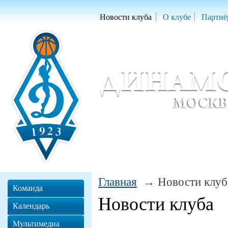
Новости клуба
О клубе
Партнё
Женский баскетбольный клуб «Д
Women Basketball Club 'Dynamo' Mo
Главная
Новости клуб
Команда
Новости клуба
Календарь
Мультимедиа