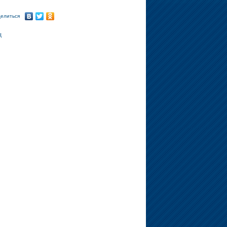
елиться
д