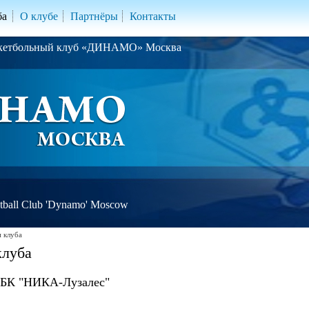
ба
О клубе
Партнёры
Контакты
скетбольный клуб «ДИНАМО» Москва
ball Club 'Dynamo' Moscow
 клуба
клуба
БК "НИКА-Лузалес"