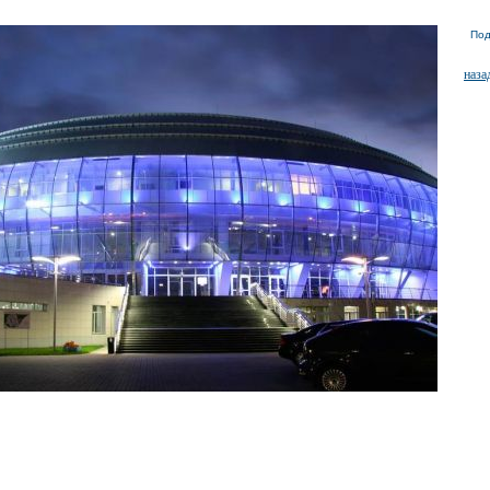
Под
наза