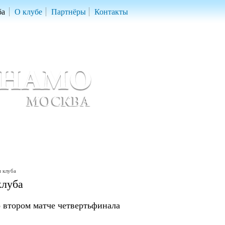
ба
О клубе
Партнёры
Контакты
скетбольный клуб «ДИНАМО» Москва
ball Club 'Dynamo' Moscow
 клуба
клуба
 втором матче четвертьфинала