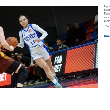
Прои
Нашу
Пред
апре
Мест
Под
наза