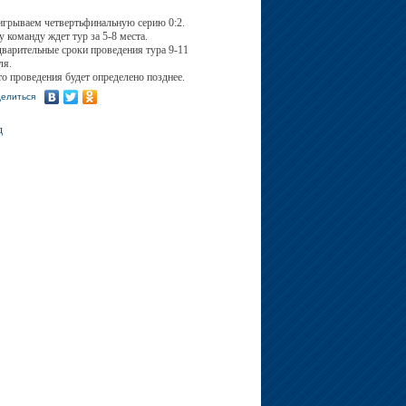
грываем четвертьфинальную серию 0:2.
 команду ждет тур за 5-8 места.
варительные сроки проведения тура 9-11
ля.
о проведения будет определено позднее.
елиться
д