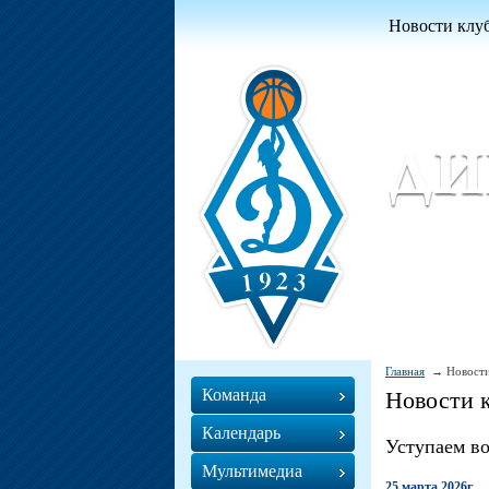
Новости клу
Женский ба
Women Basket
Главная
Новости
Команда
Новости 
Календарь
Уступаем во
Мультимедиа
25 марта 2026г.