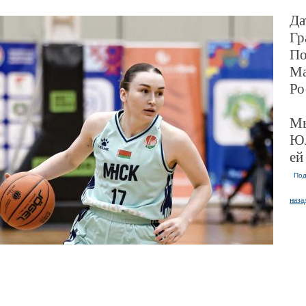
Да
Гр
По
Ма
Ро
Мы
Юл
ей
Под
наза