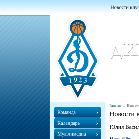
Новости клу
Женский ба
Women Basket
Главная
Новости
Команда
Новости 
Календарь
Юлия Васи
Мультимедиа
14 мая 2026г.