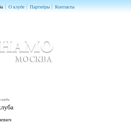
ба
О клубе
Партнёры
Контакты
скетбольный клуб «ДИНАМО» Москва
ball Club 'Dynamo' Moscow
 клуба
клуба
левич