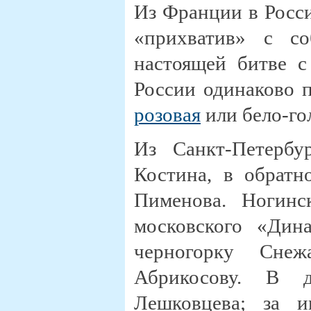
Из Франции в Росси
«прихватив» с с
настоящей битве с
России одинаково 
розовая
или бело-го
Из Санкт-Петербу
Костина, в обратн
Пименова. Ногинс
московского «Дин
черногорку Сне
Абрикосову. В д
Лешковцева; за и