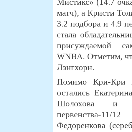
Мистикс» (14.7 очка
матч), а Кристи Тол
3.2 подбора и 4.9 п
стала обладательни
присуждаемой са
WNBA. Отметим, что
Лэнгхорн.
Помимо Кри-Кри и
остались Екатерин
Шолохова и к
первенства-11/
Федоренкова (сере