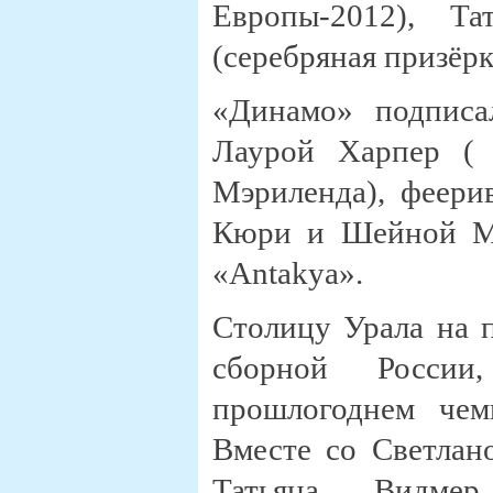
Европы-2012), Т
(серебряная призёр
«Динамо» подписа
Лаурой Харпер ( 
Мэриленда), феери
Кюри и Шейной Мо
«Antakya».
Столицу Урала на 
сборной России
прошлогоднем чем
Вместе со Светлан
Татьяна Видм