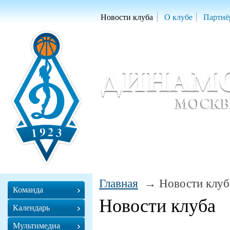
Новости клуба
О клубе
Партнё
Женский баскетбольный клуб «Д
Women Basketball Club 'Dynamo' Mo
Главная
Новости клуб
Команда
Новости клуба
Календарь
Мультимедиа