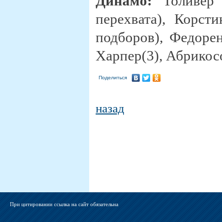
Динамо:
Толивер 
перехвата), Корст
подборов), Федорен
Харпер(3), Абрикосо
Поделиться
назад
При цитировании ссылка на сайт обязательна