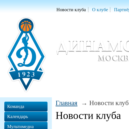
Новости клуба
О клубе
Партнё
Женский баскетбольный клуб «Д
Women Basketball Club 'Dynamo' Mo
Главная
Новости клуб
Команда
Новости клуба
Календарь
Мультимедиа