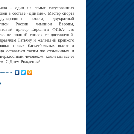
ьяна – один из самых титулованных
оков в составе «Динамо». Мастер спорта
ждународного класса, двукратный
мпион России, чемпион Европы,
нзовый призер Евролиги ФИБА- это
еко не полный список ее достижений.
дравляем Татьяну и желаем ей крепкого
ровья, новых баскетбольных высот и
гда оставаться таким же отзывчивым и
нерадостным человеком, какой мы все ее
ем. С Днем Рождения!
елиться
д