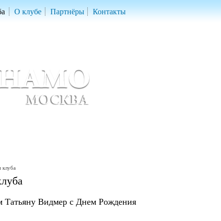
ба
О клубе
Партнёры
Контакты
скетбольный клуб «ДИНАМО» Москва
ball Club 'Dynamo' Moscow
 клуба
клуба
м Татьяну Видмер с Днем Рождения