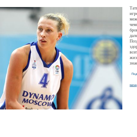
Тат
игр
ме
че
бро
дал
Поз
здо
все
жиз
зна
Под
наза