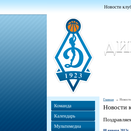
Новости клу
Женский ба
Women Basket
Главная
Новости
Команда
Новости 
Календарь
Поздравляе
Мультимедиа
08 января 2013г.