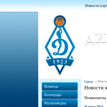
Новости клу
Женский ба
Women Basket
Главная
Новости
Команда
Новости 
Календарь
Номинанты 
Мультимедиа
16 марта 2013г.