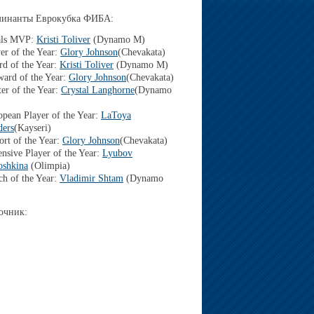
инанты Еврокубка ФИБА:
als MVP:
Kristi Toliver
(Dynamo M)
er of the Year:
Glory Johnson
(Chevakata)
rd of the Year:
Kristi Toliver
(Dynamo M)
ward of the Year:
Glory Johnson
(Chevakata)
er of the Year:
Crystal Langhorne
(Dynamo
pean Player of the Year:
LaToya
ders
(Kayseri)
rt of the Year:
Glory Johnson
(Chevakata)
nsive Player of the Year:
Lyubov
oshkina
(Olimpia)
ch of the Year:
Vladimir Shtam
(Dynamo
очник: