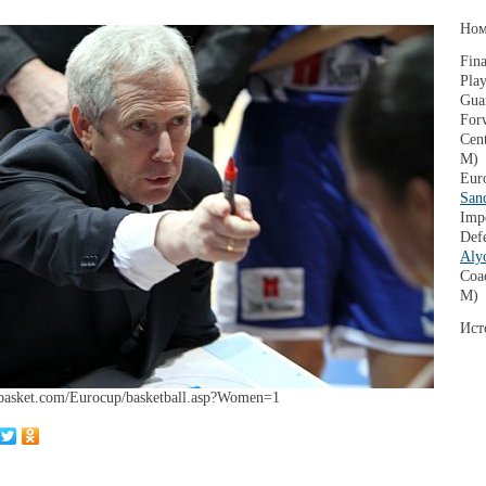
Ном
Fin
Play
Gua
For
Cent
M)
Euro
San
Impo
Defe
Aly
Coa
M)
Ист
basket.com/Eurocup/basketball.asp?Women=1