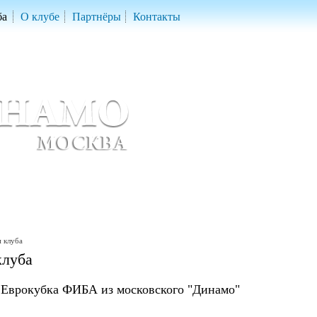
ба
О клубе
Партнёры
Контакты
скетбольный клуб «ДИНАМО» Москва
ball Club 'Dynamo' Moscow
 клуба
клуба
Еврокубка ФИБА из московского "Динамо"