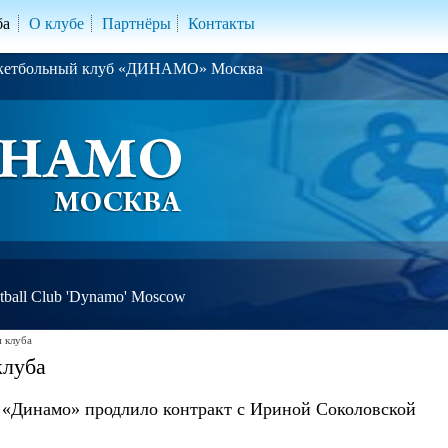
ба
О клубе
Партнёры
Контакты
скетбольный клуб «ДИНАМО» Москва
ball Club 'Dynamo' Moscow
 клуба
клуба
 «Динамо» продлило контракт с Ириной Соколовской