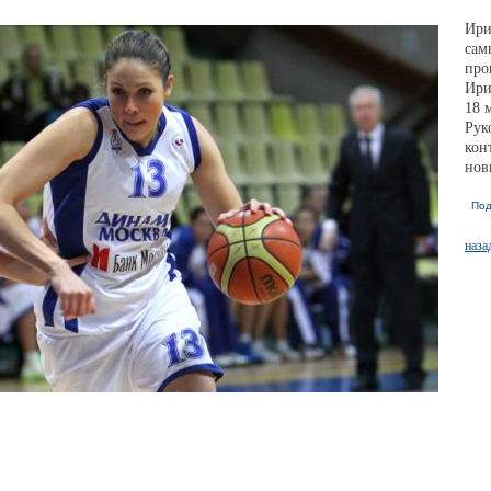
Ири
сам
про
Ири
18 
Рук
кон
нов
Под
наза