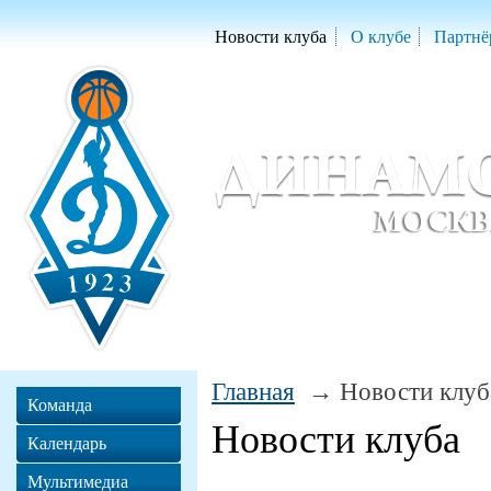
Новости клуба
О клубе
Партнё
Женский баскетбольный клуб «Д
Women Basketball Club 'Dynamo' Mo
Главная
Новости клуб
Команда
Новости клуба
Календарь
Мультимедиа