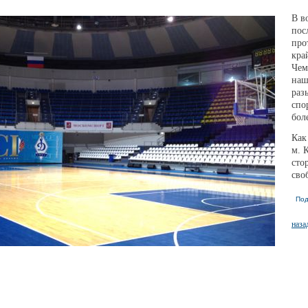
В в
пос
про
кра
Чем
наш
раз
спо
бол
Как
м. 
сто
сво
Под
наза