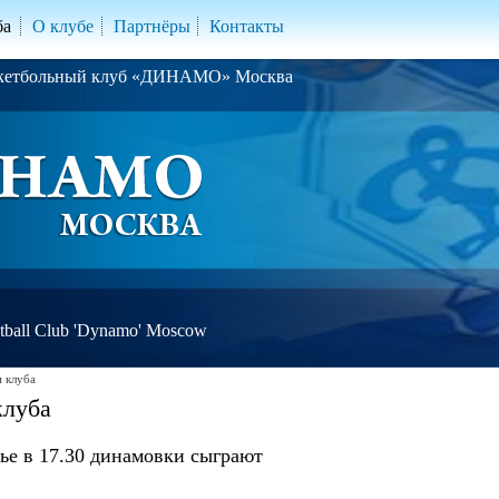
ба
О клубе
Партнёры
Контакты
скетбольный клуб «ДИНАМО» Москва
ball Club 'Dynamo' Moscow
 клуба
клуба
ье в 17.30 динамовки сыграют