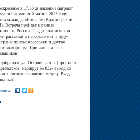
оскресенье в 17.30 динамовки сыграют
ледний домашний матч в 2013 году
тив команды «Енисей» (Красноярский
й). Встреча пройдет в рамках
пионата России. Среди подписчиков
ей рассылки в перерыве матча будут
ыграны призы: кроссовки и другая
ртивная форма. Приглашаем всех
ельщиков!
 добраться: ул. Островная д. 7 (проезд от
Крылатское, маршрут № 832- выход со
роны последнего вагона метро). Вход
бодный!
елиться
д