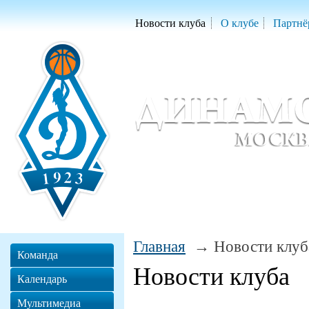
Новости клуба
О клубе
Партнё
Женский баскетбольный клуб «Д
Women Basketball Club 'Dynamo' Mo
Главная
Новости клуб
Команда
Новости клуба
Календарь
Мультимедиа