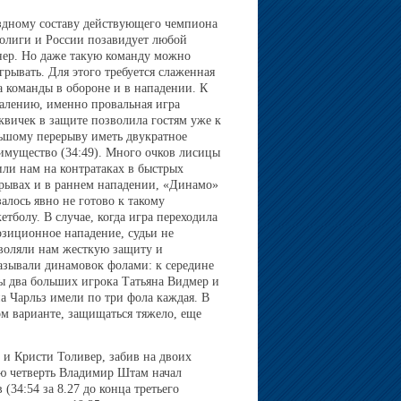
здному составу действующего чемпиона
олиги и России позавидует любой
нер. Но даже такую команду можно
грывать. Для этого требуется слаженная
а команды в обороне и в нападении. К
алению, именно провальная игра
квичек в защите позволила гостям уже к
ьшому перерыву иметь двукратное
имущество (34:49). Много очков лисицы
или нам на контратаках в быстрых
рывах и в раннем нападении, «Динамо»
залось явно не готово к такому
кетболу. В случае, когда игра переходила
озиционное нападение, судьи не
воляли нам жесткую защиту и
азывали динамовок фолами: к середине
ы два больших игрока Татьяна Видмер и
а Чарльз имели по три фола каждая. В
ом варианте, защищаться тяжело, еще
и Кристи Толивер, забив на двоих
тью четверть Владимир Штам начал
(34:54 за 8.27 до конца третьего