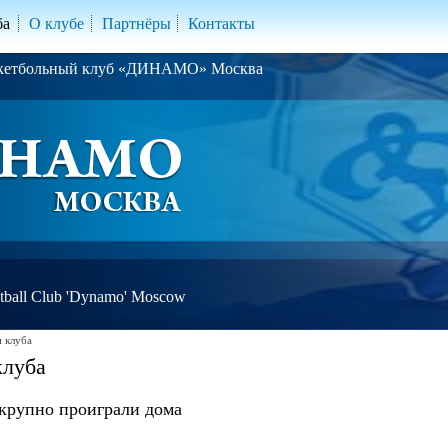
ба
О клубе
Партнёры
Контакты
скетбольный клуб «ДИНАМО» Москва
ball Club 'Dynamo' Moscow
 клуба
клуба
крупно проиграли дома