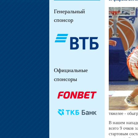
Генеральный
спонсор
Официальные
спонсоры
тяжелее - обыг
В нашем нападе
всего 9 очков 
стартовым сост