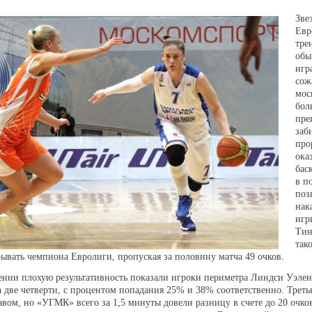
Зве
Евр
тре
обы
игр
сож
мос
бол
пре
заб
про
ока
бас
в п
поз
нак
игр
Тин
так
рывать чемпиона Евролиги, пропуская за половину матча 49 очков.
нии плохую результативность показали игроки периметра Линдси Уэлен 
за две четверти, с процентом попадания 25% и 38% соответственно. Тре
авом, но «УГМК» всего за 1,5 минуты довели разницу в счете до 20 очков 