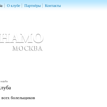
ба
О клубе
Партнёры
Контакты
скетбольный клуб «ДИНАМО» Москва
ball Club 'Dynamo' Moscow
 клуба
клуба
 всех болельщиков