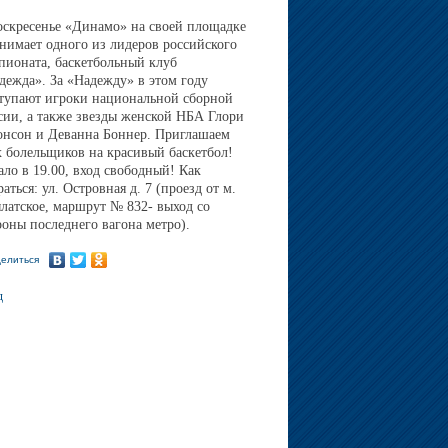
оскресенье «Динамо» на своей площадке
нимает одного из лидеров российского
пионата, баскетбольный клуб
дежда». За «Надежду» в этом году
тупают игроки национальной сборной
сии, а также звезды женской НБА Глори
нсон и Деванна Боннер. Приглашаем
х болельщиков на красивый баскетбол!
ало в 19.00, вход свободный! Как
раться: ул. Островная д. 7 (проезд от м.
латское, маршрут № 832- выход со
роны последнего вагона метро).
елиться
д