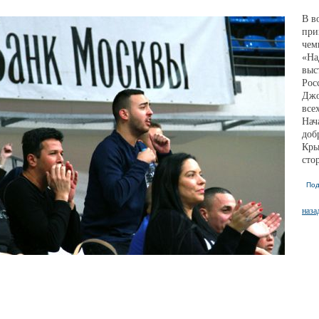
В в
при
чем
«На
выс
Рос
Джо
все
Нач
доб
Кры
сто
Под
наза