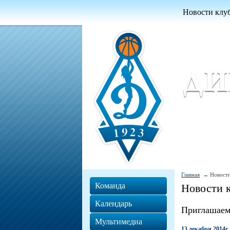
Новости клу
Женский ба
Women Basket
Главная
Новости
Команда
Новости 
Календарь
Приглашаем
Мультимедиа
13 декабря 2014г.