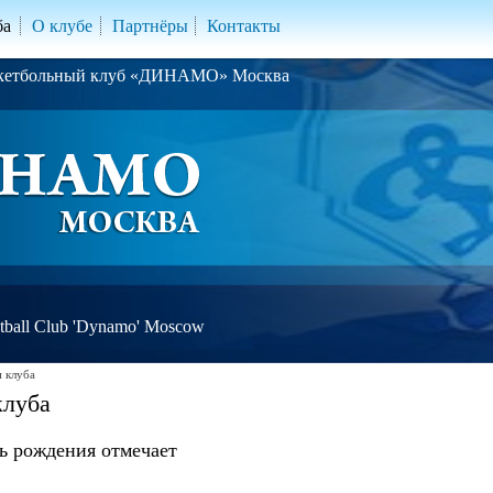
ба
О клубе
Партнёры
Контакты
скетбольный клуб «ДИНАМО» Москва
ball Club 'Dynamo' Moscow
 клуба
клуба
ь рождения отмечает