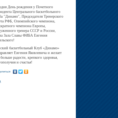
одня День рождения у Почетного
зидента Центрального баскетбольного
ба "Динамо", Председателя Тренерского
ета РФБ, Олимпийского чемпиона,
хкратного чемпиона Европы,
луженного тренера СССР и России,
на Зала Славы ФИБА Евгения
ельского!
ский баскетбольный Клуб «Динамо»
дравляет Евгения Яковлевича и желает
 больше радости, крепкого здоровья,
гополучия и счастья!
елиться
д