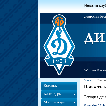
Новости клу
Женский ба
Women Basket
Главная
Новости
Команда
Новости 
Календарь
Сегодня ден
Мультимедиа
26 декабря 2014г.