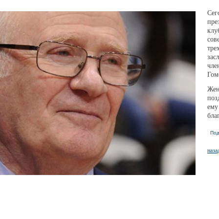
Сег
пре
клу
сов
тре
зас
чле
Гом
Жен
поз
ему
бла
Под
наза