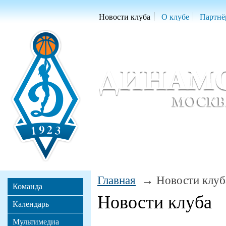
Новости клуба
О клубе
Партнё
Женский баскетбольный клуб «Д
Women Basketball Club 'Dynamo' Mo
Главная
Новости клуб
Команда
Новости клуба
Календарь
Мультимедиа