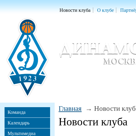
Новости клуба
О клубе
Партнё
Женский баскетбольный клуб «Д
Women Basketball Club 'Dynamo' Mo
Главная
Новости клуб
Команда
Новости клуба
Календарь
Мультимедиа