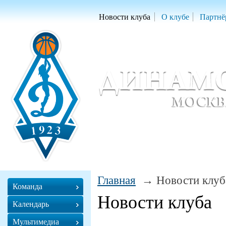
Новости клуба
О клубе
Партнё
Женский баскетбольный клуб «Д
Women Basketball Club 'Dynamo' Mo
Главная
Новости клуб
Команда
Новости клуба
Календарь
Мультимедиа