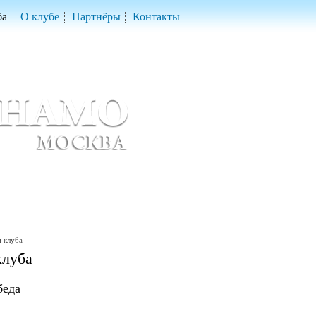
ба
О клубе
Партнёры
Контакты
скетбольный клуб «ДИНАМО» Москва
ball Club 'Dynamo' Moscow
 клуба
клуба
беда