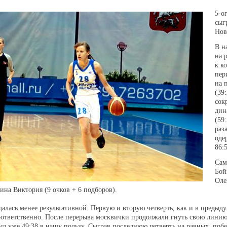
5-о
сыг
Нов
В н
на 
к к
пер
на 
(39
сок
дин
(59
раз
оде
86:5
Сам
Бой
Оле
ина Виктория (9 очков + 6 подборов).
далась менее результативной. Первую и вторую четверть, как и в предыд
соответственно. После перерыва москвички продолжали гнуть свою линию
был уже 49:38 в нашу пользу. Сыграв последнюю четверть на равных, побе