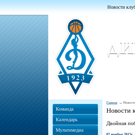
Новости клу
Женский ба
Women Basket
Главная
Новости
Команда
Новости 
Календарь
Двойная по
Мультимедиа
07 ноября 2015г.