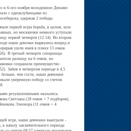
го и 6-ого ноября молодежное Динамо
рало с одноклубницами из
осибирска, одержав 2 победы.
ачале первой игры борьба, в целом, шла
равных, но москвички немного уступали
онцу первой четверти (12:14). Во втором
иоде наши девочки вырвались вперед и
перерыв ушли имея в плюсе 13 очков
:26). В третьей четверти соперницы
ратили разницу на 6 очков, но
амовки сохранили преимущество
:52). Забив в четвертом периоде в 4,5
а больше, чем гости, наши девчонки
ржали уверенную победу со счетом
8.
ыми результативными оказались:
кова Светлана (18 очков + 7 подборов),
йникова Элеонора (11 очков + 4
ущей игре, наши девчонки выиграли -
, к началу заключительного периода
ду со счетом 68:57 одержало московское