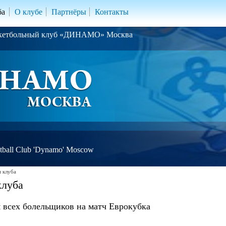
ба
О клубе
Партнёры
Контакты
скетбольный клуб «ДИНАМО» Москва
ball Club 'Dynamo' Moscow
 клуба
клуба
 всех болельщиков на матч Еврокубка