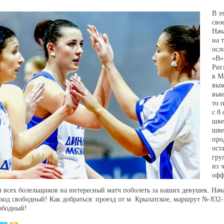
В э
сво
Нач
на 
осл
«В»
Риг
в М
вых
выи
то 
с 8
шве
шве
про
ост
гру
из 
офф
всех болельщиков на интересный матч поболеть за наших девушек. Начало
Вход свободный! Как добраться: проезд от м. Крылатское, маршрут № 832-
вободный!