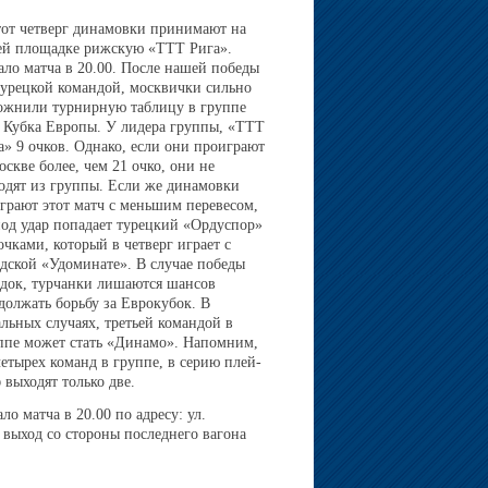
тот четверг динамовки принимают на
ей площадке рижскую «ТТТ Рига».
ало матча в 20.00. После нашей победы
турецкой командой, москвички сильно
ожнили турнирную таблицу в группе
 Кубка Европы. У лидера группы, «ТТТ
а» 9 очков. Однако, если они проиграют
оскве более, чем 21 очко, они не
одят из группы. Если же динамовки
грают этот матч с меньшим перевесом,
под удар попадает турецкий «Ордуспор»
 очками, который в четверг играет с
дской «Удоминате». В случае победы
док, турчанки лишаются шансов
должать борьбу за Еврокубок. В
альных случаях, третьей командой в
ппе может стать «Динамо». Напомним,
четырех команд в группе, в серию плей-
 выходят только две.
 матча в 20.00 по адресу: ул.
 выход со стороны последнего вагона