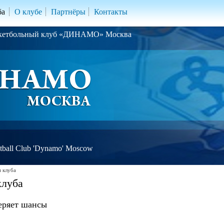
ба
О клубе
Партнёры
Контакты
скетбольный клуб «ДИНАМО» Москва
ball Club 'Dynamo' Moscow
 клуба
клуба
еряет шансы