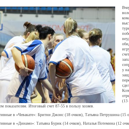
Вче
вол
ком
выс
тур
поб
неу
оби
игр
сче
зап
соп
у н
защ
пер
сде
Ксе
отр
(13
ем показателям. Итоговый счет 87-55 в пользу хозяев.
тивные в «Чевакате»: Бритни Джонс (18 очков), Татьяна Петрушина (15 о
тивные в «Динамо»: Татьяна Бурик (14 очков), Наталья Потемина (12 очк