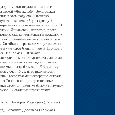
ра динамовки играли на выезде с
огодской «Чевакатой». Вологодская
анда в этом году очень неплохо
тупает и занимает 5-ую строчку в
нирной таблице чемпионата России с 11
едами. Динамовки, напротив, после
дачного старта чемпионата и нескольких
дных поражений не смогли найти свою
у. Хозяйки с первых же минут повели в
те и уже через 6 минут имели 11 очков в
асе, 16:5 за 4:31. Никакого
ротивления москвички не оказали, если
ас не получалось в нападении, то и в
ите мы не дорабатывали. К большому
ерыву счет 46:25, игра практически
лана. После травмы неуверенно сыграла
ния Тихоненко, проиграв игровые
езки своей оппонентке Альбине Ражевой
 очков). Остальные игроки также
чков), Виктория Медведева (16 очков).
ов), Вероника Дорошева (12 очков).