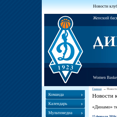
Новости клу
Женский ба
Women Basket
Главная
Новости
Команда
Новости 
Календарь
«Динамо» т
Мультимедиа
15 февраля 2016г.