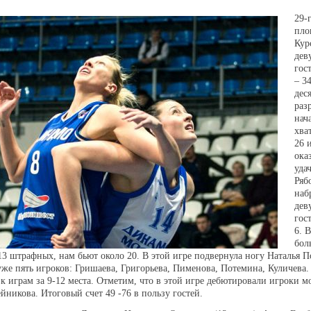
29-
пло
Кур
дев
гос
– 3
дес
раз
нач
хва
26 
ока
уда
Ряб
наб
дев
гос
6. 
бол
3 штрафных, нам бьют около 20. В этой игре подвернула ногу Наталья 
 уже пять игроков: Гришаева, Григорьева, Пименова, Потемина, Куличева.
 к играм за 9-12 места. Отметим, что в этой игре дебютировали игроки
йникова. Итоговый счет 49 -76 в пользу гостей.