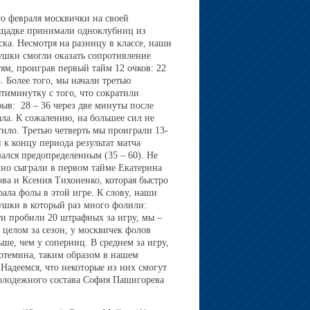
го февраля москвички на своей
щадке принимали одноклубниц из
ска. Несмотря на разницу в классе, наши
ушки смогли оказать сопротивление
тям, проиграв первый тайм 12 очков: 22
4. Более того, мы начали третью
ятиминутку с того, что сократили
рыв: 28 – 36 через две минуты после
ала. К сожалению, на большее сил не
тило. Третью четверть мы проиграли 13-
и к концу периода результат матча
зался предопределенным (35 – 60). Не
чно сыграли в первом тайме Екатерина
ова и Ксения Тихоненко, которая быстро
рала фолы в этой игре. К слову, наши
ушки в который раз много фолили:
ти пробили 20 штрафных за игру, мы –
В целом за сезон, у москвичек фолов
ьше, чем у соперниц. В среднем за игру,
Потемина, таким образом в нашем
 Надеемся, что некоторые из них смогут
 молодежного состава София Пашигорева