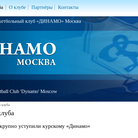
ба
О клубе
Партнёры
Контакты
скетбольный клуб «ДИНАМО» Москва
ball Club 'Dynamo' Moscow
 клуба
клуба
крупно уступили курскому «Динамо»