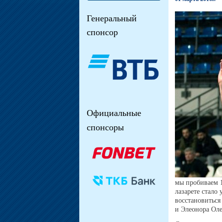
Генеральный
спонсор
Официальные
спонсоры
мы пробиваем 1
лазарете стало
восстановиться
и Элеонора Оле