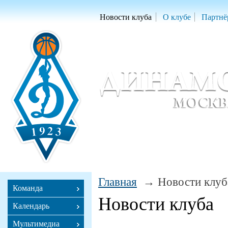
Новости клуба
О клубе
Партнё
Женский баскетбольный клуб «Д
Women Basketball Club 'Dynamo' Mo
Главная
Новости клуб
Команда
Новости клуба
Календарь
Мультимедиа