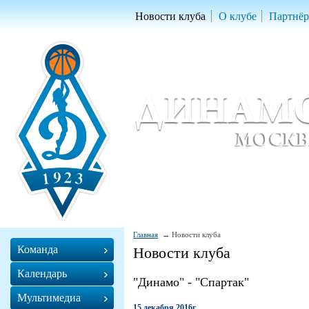
Новости клуба
О клубе
Партнё
Женский баскетбольный клуб «Д
Women Basketball Club 'Dynamo' Mo
Главная
Новости клуба
Команда
Новости клуба
Календарь
"Динамо" - "Спартак"
Мультимедиа
15 декабря 2016г.