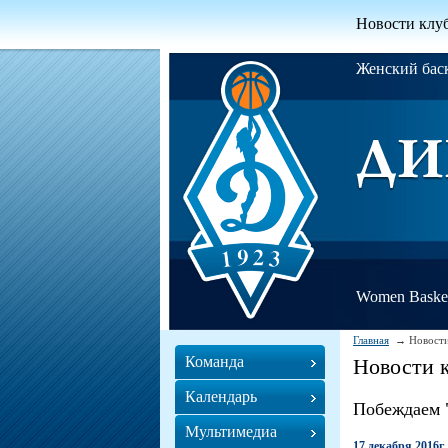
Новости клу
Женский ба
Women Basket
Главная
Новости
Команда
Новости 
Календарь
Побеждаем 
Мультимедиа
17 декабря 2016г.