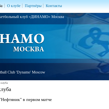
ба
О клубе
Партнёры
Контакты
скетбольный клуб «ДИНАМО» Москва
ball Club 'Dynamo' Moscow
 клуба
клуба
"Нефтяник" в первом матче