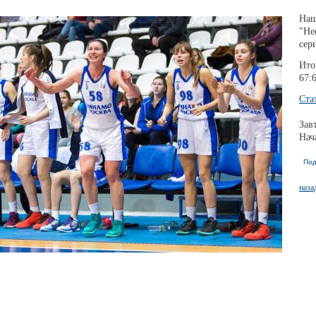
Наш
"Не
сер
Ито
67:6
Ста
Зав
Нач
Под
наза