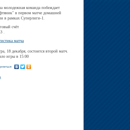
а молодежная команда побеждает
фтяник" в первом матче домашней
ии в рамках Суперлиги-1.
говый счёт
3 .
тистика матча
тра, 18 декабря, состоится второй матч.
ало игры в 15:00
елиться
д