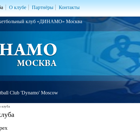
ба
О клубе
Партнёры
Контакты
скетбольный клуб «ДИНАМО» Москва
ball Club 'Dynamo' Moscow
 клуба
клуба
рех