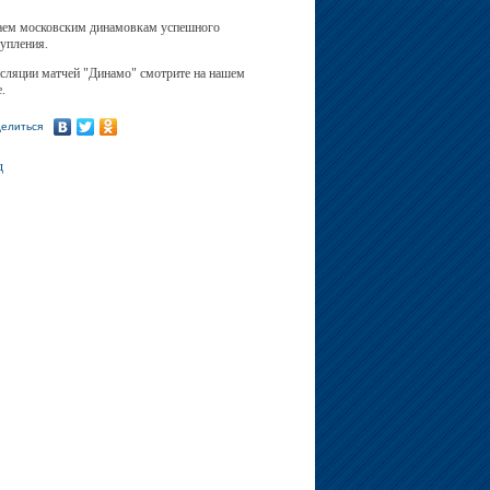
ем московским динамовкам успешного
упления.
сляции матчей "Динамо" смотрите на нашем
е.
елиться
д