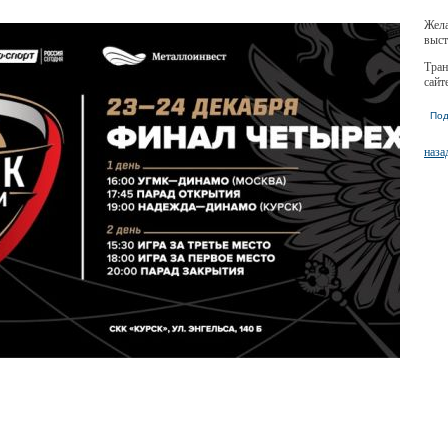
Жела
выст
Тран
сайт
Под
наза