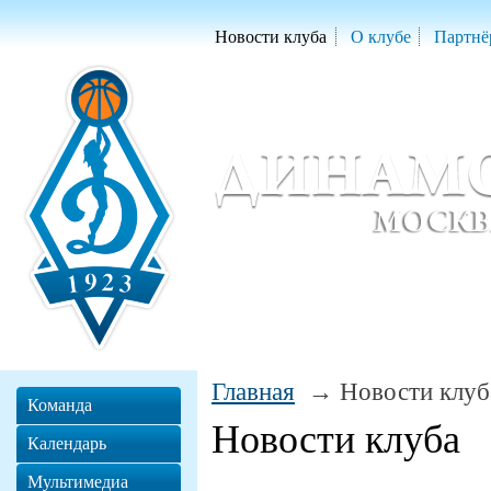
Новости клуба
О клубе
Партнё
Женский баскетбольный клуб «Д
Women Basketball Club 'Dynamo' Mo
Главная
Новости клуб
Команда
Новости клуба
Календарь
Мультимедиа