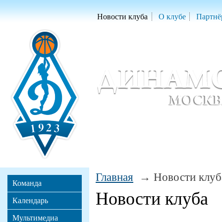
Новости клуба
О клубе
Партнё
Женский баскетбольный клуб «Д
Women Basketball Club 'Dynamo' Mo
Главная
Новости клуб
Команда
Новости клуба
Календарь
Мультимедиа