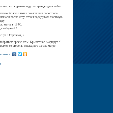
мним, что курянки ведут в серии до двух побед.
аемые болельщики и поклонники баскетбола!
лашаем вас на игру, чтобы поддержать любимую
нду!
ло матча в 18:00.
 свободный !
с: ул. Островная, 7.
добраться: проезд от м. Крылатское, маршрут №
 выход со стороны последнего вагона метро.
елиться
д