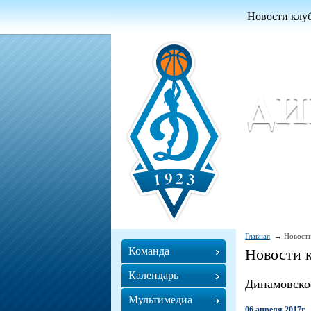
Новости клу
Женский ба
Women Basket
Главная
Новости
Команда
Новости 
Календарь
Динамовско
Мультимедиа
06 апреля 2017г.