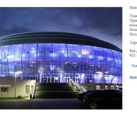
Напо
Уваж
Приг
кома
Нача
Вход
Адре
Как 
832-
Под
наза