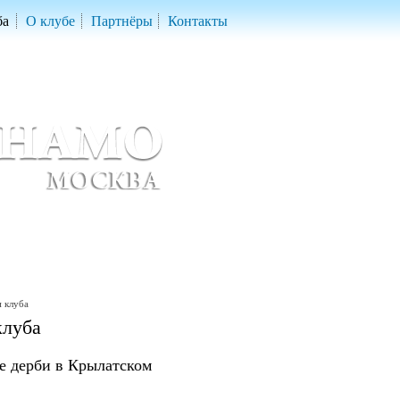
ба
О клубе
Партнёры
Контакты
скетбольный клуб «ДИНАМО» Москва
ball Club 'Dynamo' Moscow
 клуба
клуба
е дерби в Крылатском