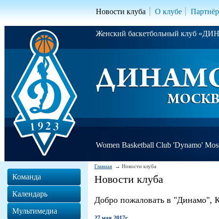
Новости клуба
О клубе
Партнё
Женский баскетбольный клуб «Д
Women Basketball Club 'Dynamo' Mo
Главная
Новости клуба
Команда
Новости клуба
Календарь
Добро пожаловать в "Динамо", 
Мультимедиа
27 мая 2017г.