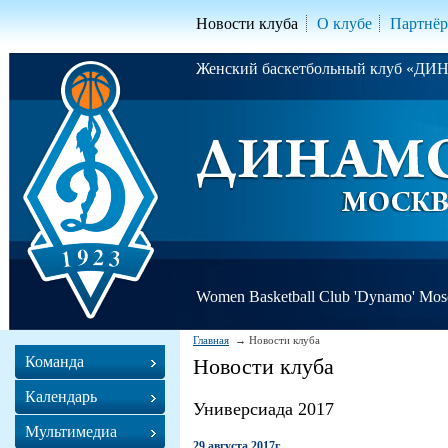
Новости клуба
О клубе
Партнё
Женский баскетбольный клуб «Д
Women Basketball Club 'Dynamo' Mo
Главная
Новости клуба
Команда
Новости клуба
Календарь
Универсиада 2017
Мультимедиа
29 августа 2017г.