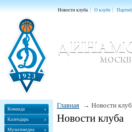
Новости клуба
О клубе
Партнё
Женский баскетбольный клуб «Д
Women Basketball Club 'Dynamo' Mo
Главная
Новости клуб
Команда
Новости клуба
Календарь
Мультимедиа