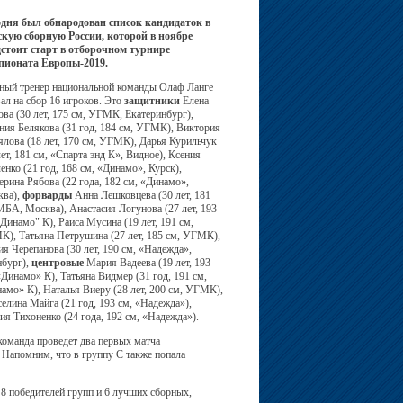
дня был обнародован список кандидаток в
кую сборную России, которой в ноябре
стоит старт в отборочном турнире
пионата Европы-2019.
ный тренер национальной команды Олаф Ланге
ал на сбор 16 игроков. Это
защитники
Елена
ова (30 лет, 175 см, УГМК, Екатеринбург),
ния Белякова (31 год, 184 см, УГМК), Виктория
ялова (18 лет, 170 см, УГМК), Дарья Курильчук
лет, 181 см, «Спарта энд К», Видное), Ксения
енко (21 год, 168 см, «Динамо», Курск),
ерина Рябова (22 года, 182 см, «Динамо»,
ква),
форварды
Анна Лешковцева (30 лет, 181
МБА, Москва), Анастасия Логунова (27 лет, 193
"Динамо" К), Раиса Мусина (19 лет, 191 см,
), Татьяна Петрушина (27 лет, 185 см, УГМК),
я Черепанова (30 лет, 190 см, «Надежда»,
бург),
центровые
Мария Вадеева (19 лет, 193
«Динамо» К), Татьяна Видмер (31 год, 191 см,
амо» К), Наталья Виеру (28 лет, 200 см, УГМК),
елина Майга (21 год, 193 см, «Надежда»),
ия Тихоненко (24 года, 192 см, «Надежда»).
команда проведет два первых матча
. Напомним, что в группу С также попала
 8 победителей групп и 6 лучших сборных,