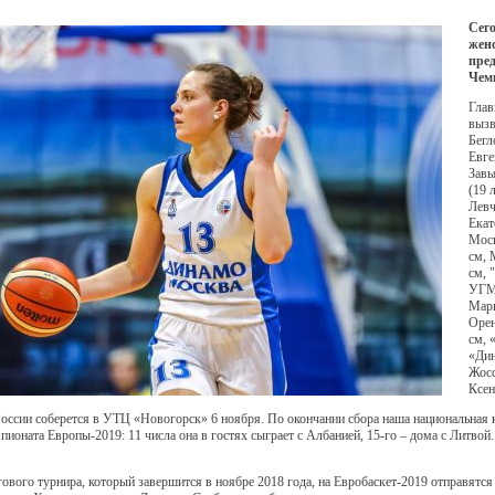
Сего
женс
пред
Чем
Глав
вызв
Бегл
Евге
Завь
(19 
Левч
Екат
Мос
см, 
см, 
УГМК
Мари
Орен
см, 
«Дин
Жосс
Ксен
оссии соберется в УТЦ «Новогорск» 6 ноября. По окончании сбора наша национальная 
ионата Европы-2019: 11 числа она в гостях сыграет с Албанией, 15-го – дома с Литвой
ового турнира, который завершится в ноябре 2018 года, на Евробаскет-2019 отправятся