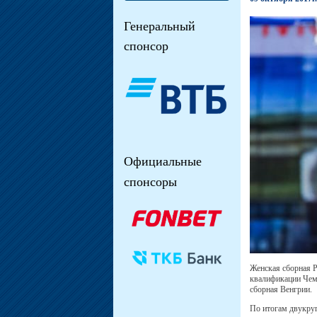
Генеральный
спонсор
Официальные
спонсоры
Женская сборная Р
квалификации Чемп
сборная Венгрии.
По итогам двукруг