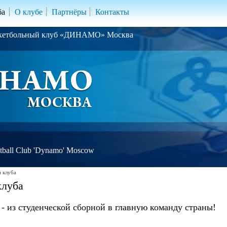
ба
О клубе
Партнёры
Контакты
скетбольный клуб «ДИНАМО» Москва
ball Club 'Dynamo' Moscow
 клуба
клуба
 - из студенческой сборной в главную команду страны!