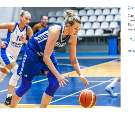
Стат
След
Самс
Евро
кома
Под
наза