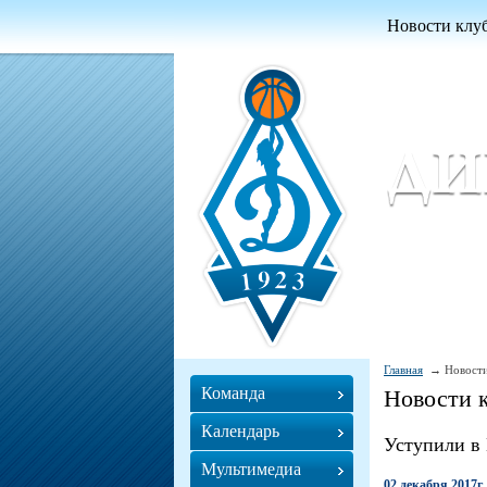
Новости клу
Женский ба
Women Basket
Главная
Новости
Команда
Новости 
Календарь
Уступили в
Мультимедиа
02 декабря 2017г.