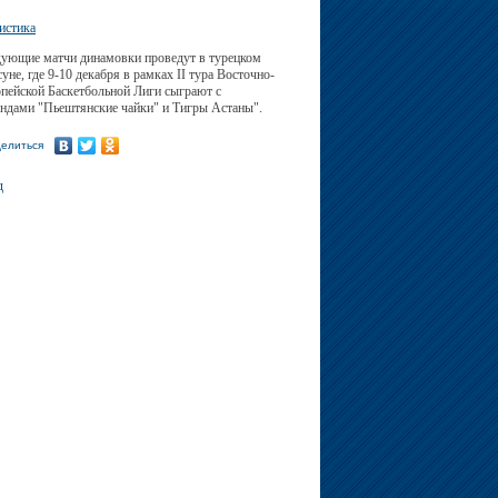
истика
ующие матчи динамовки проведут в турецком
уне, где 9-10 декабря в рамках II тура Восточно-
пейской Баскетбольной Лиги сыграют с
ндами "Пьештянские чайки" и Тигры Астаны".
елиться
д