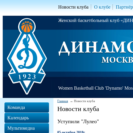
Новости клуба
О клубе
Партнё
Женский баскетбольный клуб «Д
Women Basketball Club 'Dynamo' Mo
Главная
Новости клуба
Команда
Новости клуба
Календарь
Уступили "Лулео"
Мультимедиа
05 октября 2018г.