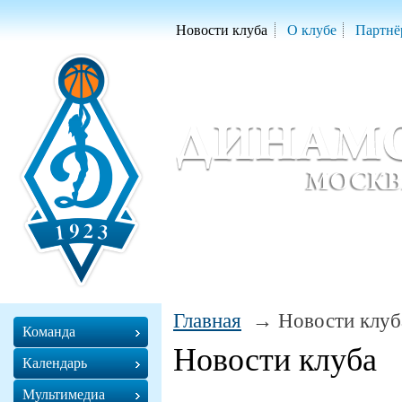
Новости клуба
О клубе
Партнё
Женский баскетбольный клуб «Д
Women Basketball Club 'Dynamo' Mo
Главная
Новости клуб
Команда
Новости клуба
Календарь
Мультимедиа