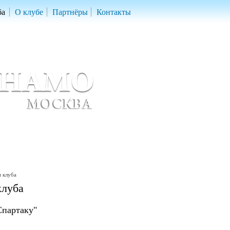
ба
О клубе
Партнёры
Контакты
скетбольный клуб «ДИНАМО» Москва
ball Club 'Dynamo' Moscow
 клуба
клуба
Спартаку"