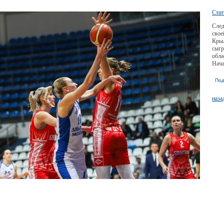
Стат
След
свое
Крыл
сыгр
обла
Нача
Под
наза