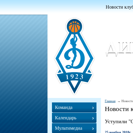
Новости клу
Женский ба
Women Basket
Главная
Новости
Команда
Новости 
Календарь
Уступили "
Мультимедиа
25 ноября 2018г.