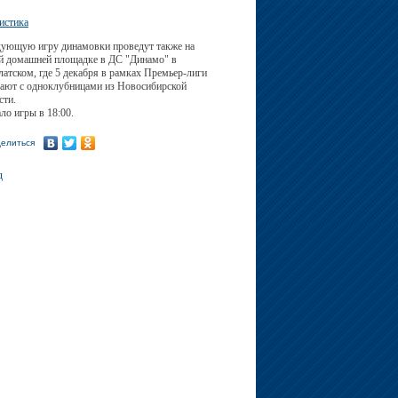
истика
ующую игру динамовки проведут также на
й домашней площадке в ДС "Динамо" в
атском, где 5 декабря в рамках Премьер-лиги
ают с одноклубницами из Новосибирской
сти.
ло игры в 18:00.
елиться
д