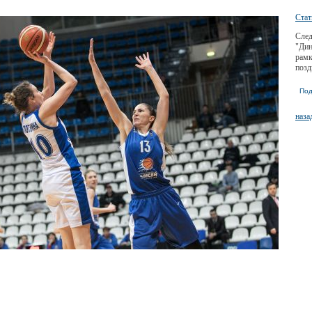
Стат
След
"Дин
рамк
позд
Под
наза