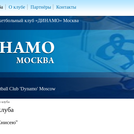
ба
О клубе
Партнёры
Контакты
скетбольный клуб «ДИНАМО» Москва
ball Club 'Dynamo' Moscow
 клуба
клуба
Енисею"