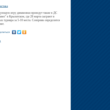
истика
ующую игру динамовки проведут также в ДС
амо" в Крылатском, где 28 марта сыграют в
ах турнира за 5-10 места. Соперник определится
нее.
елиться
д