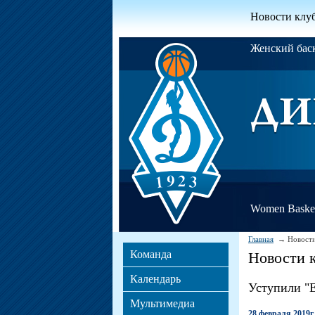
Новости клу
Женский ба
Women Basket
Главная
Новости
Команда
Новости 
Календарь
Уступили "
Мультимедиа
28 февраля 2019г.