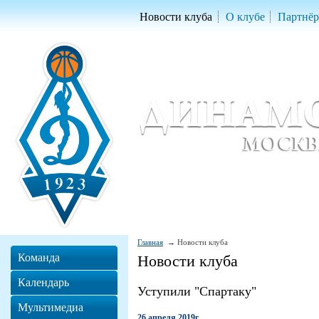
Новости клуба
О клубе
Партнё
Женский баскетбольный клуб «Д
Women Basketball Club 'Dynamo' Mo
Главная
Новости клуба
Команда
Новости клуба
Календарь
Уступили "Спартаку"
Мультимедиа
26 апреля 2019г.