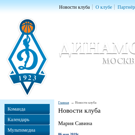
Новости клуба
О клубе
Партнё
Женский баскетбольный клуб «Д
Women Basketball Club 'Dynamo' Mo
Главная
Новости клуба
Команда
Новости клуба
Календарь
Мария Савина
Мультимедиа
06 мая 2019г.