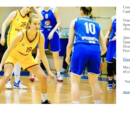
Сезо
СамГ
Ольг
брон
«По
Дата
Граж
Пози
Рост
Проф
Мы р
ей у
Под
наза