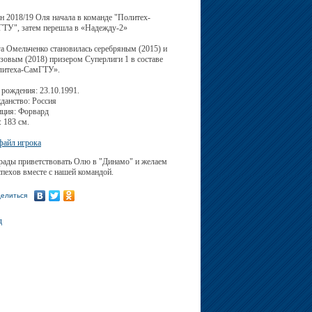
н 2018/19 Оля начала в команде "Политех-
ТУ", затем перешла в «Надежду-2»
а Омельченко становилась серебряным (2015) и
зовым (2018) призером Суперлиги 1 в составе
литеха-СамГТУ».
 рождения: 23.10.1991.
данство: Россия
ция: Форвард
: 183 см.
айл игрока
ады приветствовать Олю в "Динамо" и желаем
спехов вместе с нашей командой.
елиться
д