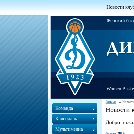
Новости клу
Женский ба
Women Basket
Главная
Новости
Команда
Новости 
Календарь
Добро пожал
Мультимедиа
06 мая 2019г.