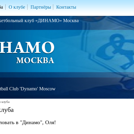
ба
О клубе
Партнёры
Контакты
скетбольный клуб «ДИНАМО» Москва
ball Club 'Dynamo' Moscow
 клуба
клуба
овать в "Динамо", Оля!