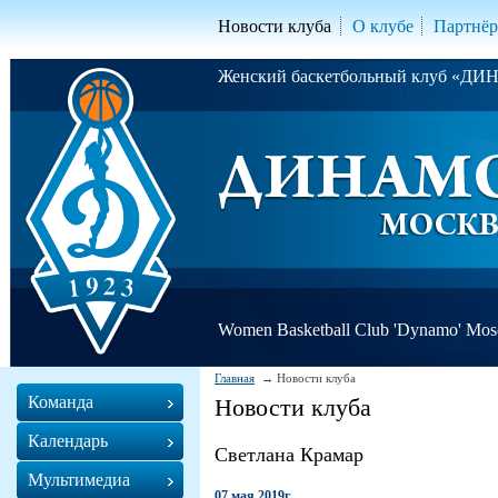
Новости клуба
О клубе
Партнё
Женский баскетбольный клуб «Д
Women Basketball Club 'Dynamo' Mo
Главная
Новости клуба
Команда
Новости клуба
Календарь
Светлана Крамар
Мультимедиа
07 мая 2019г.